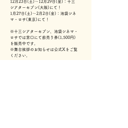
12月23日(土)～12月29日(金)：十三
シアターセブン(大阪)にて！
1月27日(土)～2月2日(金)：池袋シネ
マ・ロサ(東京)にて！
※十三シアターセブン、池袋シネマ・
ロサでは窓口にて前売り券(1,500円)
を販売中です。
※舞台挨拶のお知らせは公式Xをご覧
ください。
前の記事を見る
次の記事を見る
©2023 水村美咲映画製作委員会