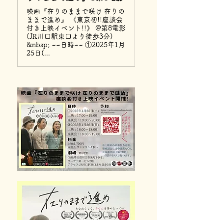
映画『在りのままで咲け 在りの
ままで進め』 《東京初!!座談会
付き上映イベント!!》 @第8電影
(JR川口駅東口より徒歩3分)
&nbsp; ~~日時~~ ①2025年1月
25日(...