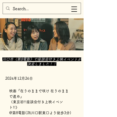
川口市《第8電影》で座談会付き上映イベントが
決定しました！！
2024年12月26日
映画『在りのままで咲け 在りのまま
で進め』
《東京初!!座談会付き上映イベン
ト!!》
@第8電影(JR川口駅東口より徒歩3分)