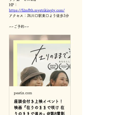
HP：
https://film8th.mystrikingly.com/
アクセス：JR川口駅東口より徒歩3分
~~ご予約~~
peatix.com
座談会付き上映イベント！
映画『在りのままで咲け 在
りのままで進め』@第8電影