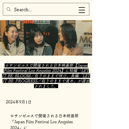
ロサンゼルスで開催される日本映画祭【Japan
Film Festival Los Angeles 2024】に短編「LET
IT BE: BLOOM／在りのままで咲け」長編「LET
IT BE: PROGRESS／在りのままで進め」が選出
されました。
2024年9月1日
ロサンゼルスで開催される日本映画祭
『Japan Film Festival Los Angeles 
2024』に