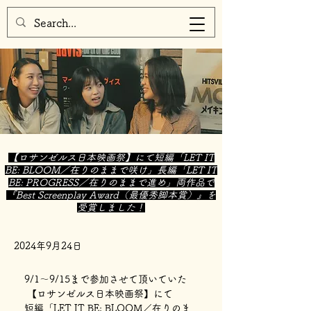
【ロサンゼルス日本映画祭】にて短編「LET IT
BE: BLOOM／在りのままで咲け」長編「LET IT
BE: PROGRESS／在りのままで進め」両作品で
『Best Screenplay Award（最優秀脚本賞）』を
受賞しました！
2024年9月24日
9/1〜9/15まで参加させて頂いていた
 【ロサンゼルス日本映画祭】にて
短編「LET IT BE: BLOOM／在りのま