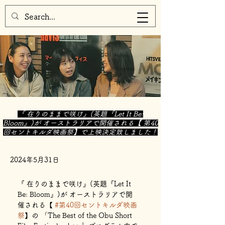
『 在りのままで咲け』(英題『Let It Be:
Bloom』)が オーストラリアで開催される【 第40
回セントキルダ映画祭】で上映決定致しました！
2024年5月31日
『 在りのままで咲け』(英題『Let It 
Be: Bloom』)が オーストラリアで開
催される【 
#第40回セントキルダ映画
祭
】の 「The Best of the Obu Short 