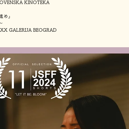
VENSKA KINOTEKA
進め』
0～
XX GALERIJA BEOGRAD