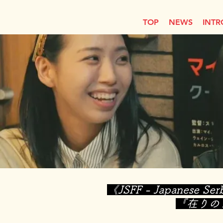
TOP
NEWS
INTR
《JSFF - Japanes
『在りの