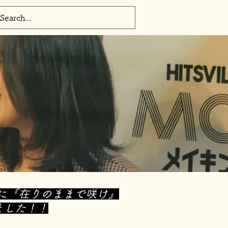
T
THEATER
More
映画祭）》に『在りのままで咲け』
ました！！