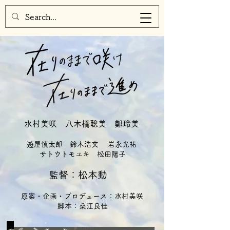
水村美咲
八木橋聡美 鄭玲美
遊屋慎太郎 鈴木浩文 岩永光祐
サトウトモユキ 松田陽子
​監督：松本動
原案・企画・プロデュース：
水村美咲
脚本：
桑江良佳​