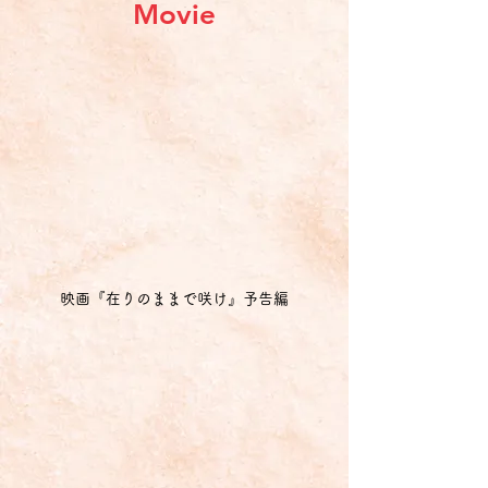
Movie
映画『在りのままで咲け』予告編