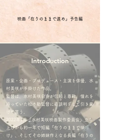
映画『在りのままで進め』予告編
Introduction
原案・企画・プロデュース・主演を俳優、水
村美咲が手掛けた作品。
監督は、水村美咲自身が信頼と尊敬、憧れを
持っていた松本動監督に直談判をして引き受
けて貰う。
2022年1月『水村美咲映画製作委員会』立ち
上げから約一年で短編『在りのままで咲
け』、そしてその姉妹作となる長編『在りの